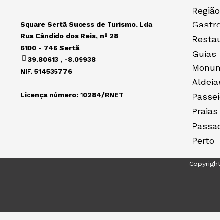
Região
Gastr
Square Sertã Sucess de Turismo, Lda
Rua Cândido dos Reis, nº 28
Resta
6100 - 746 Sertã
Guias 
39.80613 , -8.09938
Monum
NIF. 514535776
Aldeia
Licença número: 10284/RNET
Passei
Praias
Passa
Perto
Copyrigh