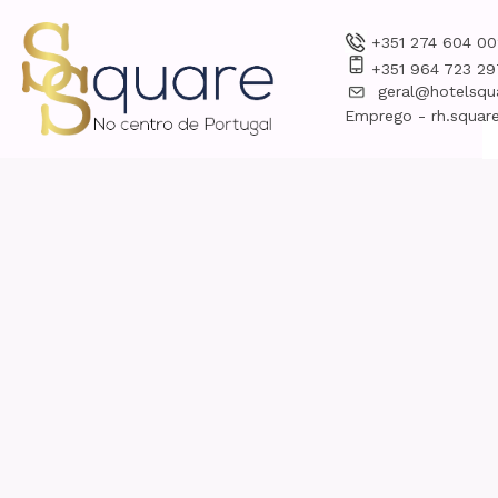
+351 274 604 00
+351 964 723 29
geral@hotelsqu
Emprego - rh.square