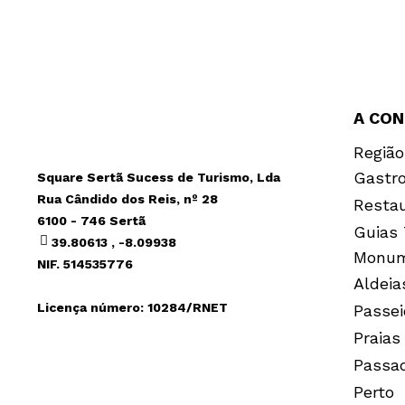
A CO
Região
Gastr
Square Sertã Sucess de Turismo, Lda
Rua Cândido dos Reis, nº 28
Resta
6100 - 746 Sertã
Guias 
39.80613 , -8.09938
Monum
NIF. 514535776
Aldeia
Licença número: 10284/RNET
Passei
Praias
Passa
Perto