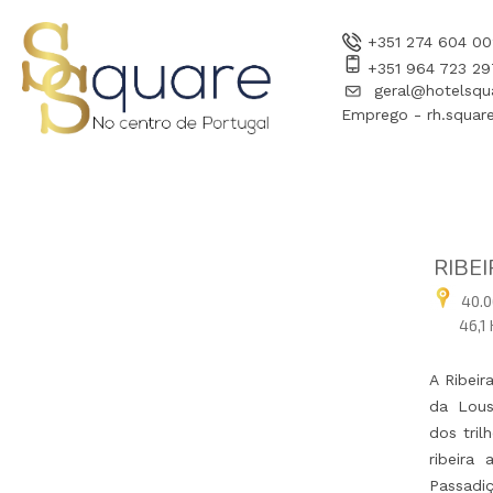
+351 274 604 00
+351 964 723 29
geral@hotelsqu
Emprego - rh.square
RIBE
40.0
46,1
A Ribeir
da Lous
dos tri
ribeira
Passadiç