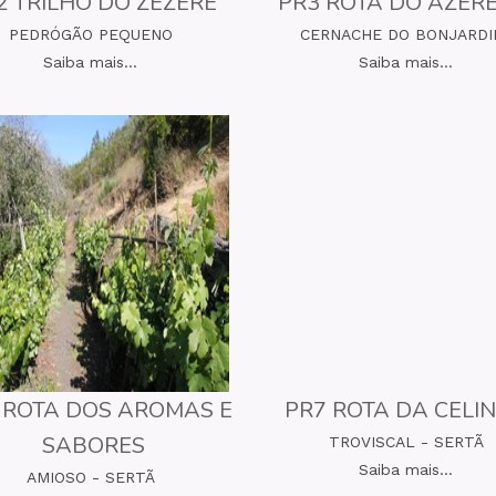
2 TRILHO DO ZÊZERE
PR3 ROTA DO AZER
PEDRÓGÃO PEQUENO
CERNACHE DO BONJARD
Saiba mais...
Saiba mais...
 ROTA DOS AROMAS E
PR7 ROTA DA CELI
SABORES
TROVISCAL - SERTÃ
Saiba mais...
AMIOSO - SERTÃ