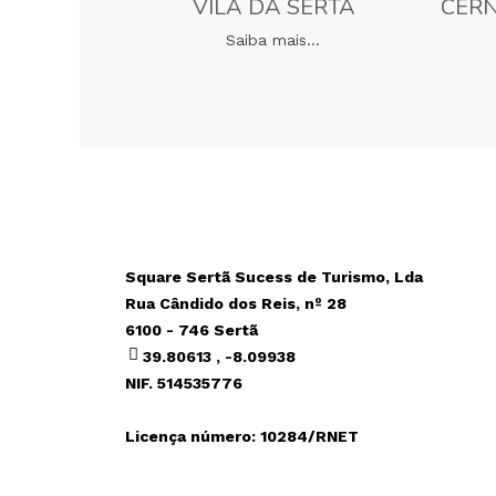
VILA DA SERTÃ
CERN
Saiba mais...
Square Sertã Sucess de Turismo, Lda
Rua Cândido dos Reis, nº 28
6100 - 746 Sertã
39.80613 , -8.09938
NIF. 514535776
Licença número: 10284/RNET