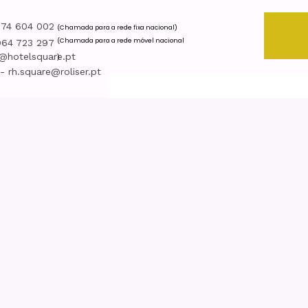
274 604 002
(Chamada para a rede fixa nacional)
(Chamada para a rede móvel nacional
964 723 297
l@hotelsquare.pt
)
 rh.square@roliser.pt