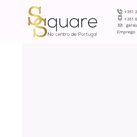
+351 
+351 
gera
Emprego -