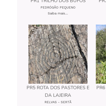
PR1 TRILHO DOS BUFOS
PR
PEDRÓGÃO PEQUENO
Saiba mais...
PR5 ROTA DOS PASTORES E
PR6
DA LAJEIRA
RELVAS - SERTÃ