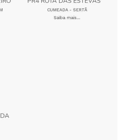
EIRO
PR4 ROTA DAS ESTEVAS
IM
CUMEADA - SERTÃ
Saiba mais...
NDA