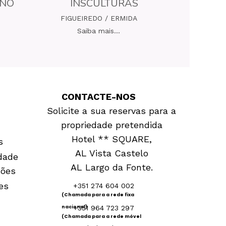
ENO
INSCULTURAS
FIGUEIREDO / ERMIDA
Saiba mais...
CONTACTE-NOS
Solicite a sua reservas para a
propriedade pretendida
Hotel ** SQUARE,
s
AL Vista Castelo
idade
AL Largo da Fonte.
ções
es
+351 274 604 002
(Chamada para a rede fixa
nacional)
+351 964 723 297
(Chamada para a rede móvel