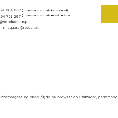
274 604 002
(Chamada para a rede fixa nacional)
(Chamada para a rede móvel nacional
964 723 297
l@hotelsquare.pt
)
 rh.square@roliser.pt
 informações no disco rígido ou browser do Utilizador, permiti