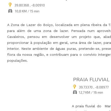
39.80368 , -8.00910
10,8 KM / 15 min
A Zona de Lazer do Boiço, localizada em plena ribeira da T
para além de uma zona de lazer. Pensada num aproveit
Cavaleiros, pensou em desenvolver um projeto que, alia
proporcionar à população em geral, uma área de lazer, par
interior. Neste ambiente de águas puras, pretende-se, pre
flora da nossa região, e contribuam para o convívio interg
populações.
PRAIA FLUVIAL
39.73370 , -8.08977
12,7 KM / 16 min
A praia fluvial do Ma