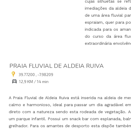
cujas silhuetas se r
imediações da aldeia d
de uma área fluvial pa
espraiam, quer para po
indicada para os aman
do curso da área fluv
extraordinária envolvê
PRAIA FLUVIAL DE ALDEIA RUIVA
39.77200 , -7.98209
12,9 KM / 14 min
A Praia Fluvial de Aldeia Ruiva está inserida na aldeia de
calmo e harmonioso, ideal para passar um dia agradável em
direto com a natureza sendo esta rodeada de vegetação. 
um parque infantil. Possui um snack bar com esplanada, ba
grelhador. Para os amantes de desporto esta dispõe também