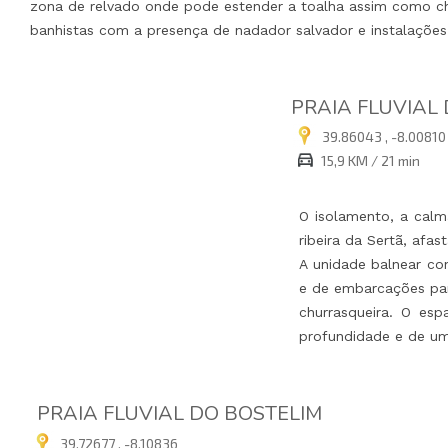
zona de relvado onde pode estender a toalha assim como ch
banhistas com a presença de nadador salvador e instalações
PRAIA FLUVIAL
39.86043 , -8.00810
15,9 KM / 21 min
O isolamento, a calm
ribeira da Sertã, afas
A unidade balnear co
e de embarcações par
churrasqueira. O esp
profundidade e de um
PRAIA FLUVIAL DO BOSTELIM
39.72677 , -8.10836