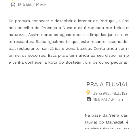
16,4 KM / 19 min
Se procura conhecer e descobrir o interior de Portugal, a Pra
no concelho de Proença a Nova e está rodeada por belos m
natureza. Assim como as águas doces e límpidas junto a um
refrescantes. Saiba igualmente que este recanto escondido
bar, restaurante, sanitários e zona balnear. Conta ainda 
primeiros socorros. Esta praia tem ainda ao seu dispor um 
e venha conhecer a Rota do Bostelim, um percurso pedonal 
PRAIA FLUVIA
39.72945 , -8.23152
18,8 KM / 24 min
Na base da Serra das 
Fluvial do Malhadal, 