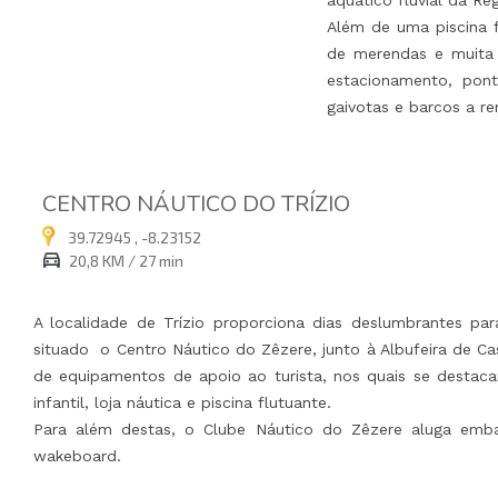
aquático fluvial da Re
Além de uma piscina f
de merendas e muita n
estacionamento, pont
gaivotas e barcos a r
CENTRO NÁUTICO DO TRÍZIO
39.72945 , -8.23152
20,8 KM / 27 min
A localidade de Trízio proporciona dias deslumbrantes par
situado o Centro Náutico do Zêzere, junto à Albufeira de Ca
de equipamentos de apoio ao turista, nos quais se destaca
infantil, loja náutica e piscina flutuante.
Para além destas, o Clube Náutico do Zêzere aluga emb
wakeboard.