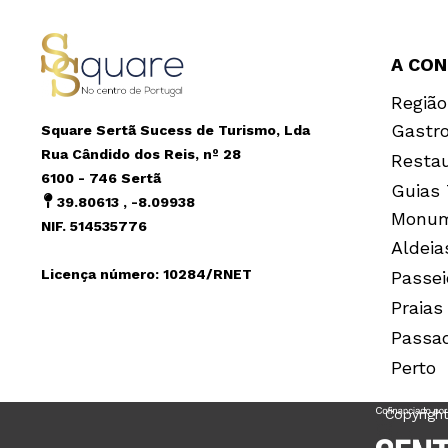
A CO
Região
Gastr
Square Sertã Sucess de Turismo, Lda
Rua Cândido dos Reis, nº 28
Resta
6100 - 746 Sertã
Guias 
39.80613 , -8.09938
Monum
NIF. 514535776
Aldeia
Licença número: 10284/RNET
Passei
Praias
Passa
Perto
Copyrigh