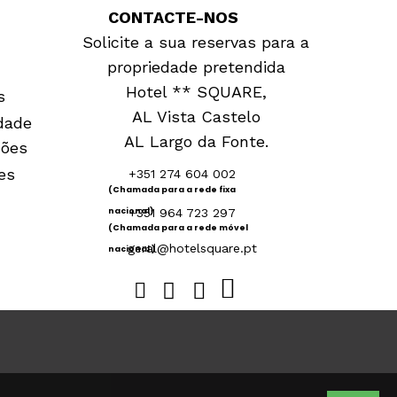
CONTACTE-NOS
Solicite a sua reservas para a
propriedade pretendida
Hotel ** SQUARE,
s
AL Vista Castelo
idade
AL Largo da Fonte.
ções
es
+351 274 604 002
(Chamada para a rede fixa
nacional)
+351 964 723 297
(Chamada para a rede móvel
geral@hotelsquare.pt
nacional )