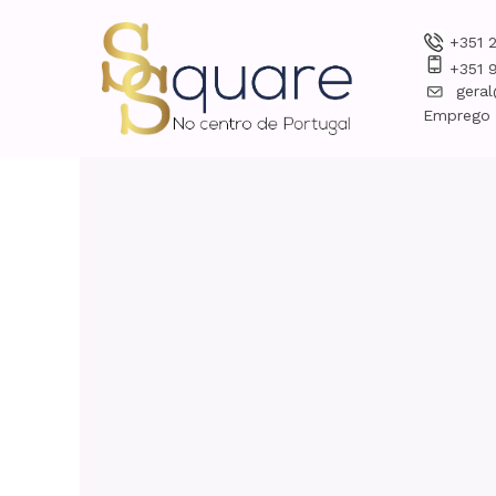
+351 
+351 
gera
Emprego -