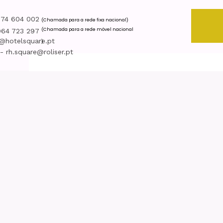
274 604 002
(Chamada para a rede fixa nacional)
(Chamada para a rede móvel nacional
964 723 297
l@hotelsquare.pt
)
 rh.square@roliser.pt