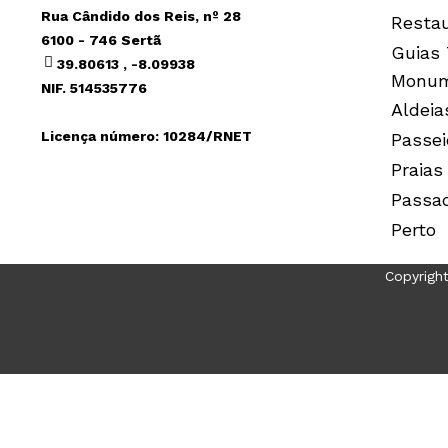
Rua Cândido dos Reis, nº 28
Resta
6100 - 746 Sertã
Guias 
39.80613 , -8.09938
Monum
NIF. 514535776
Aldeia
Licença número: 10284/RNET
Passei
Praias
Passa
Perto
Copyrigh