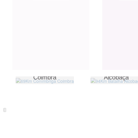
69Km Conímbriga
94Km Batalha
Coimbra
Alcobaça