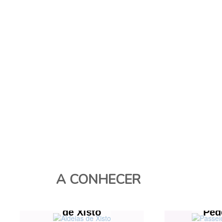
A CONHECER
Aldeias
Pas
de Xisto
Ped